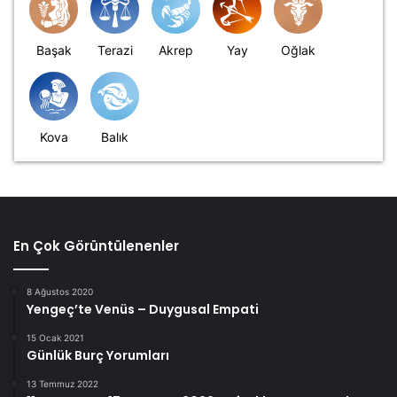
Başak
Terazi
Akrep
Yay
Oğlak
Kova
Balık
En Çok Görüntülenenler
8 Ağustos 2020
Yengeç’te Venüs – Duygusal Empati
15 Ocak 2021
Günlük Burç Yorumları
13 Temmuz 2022