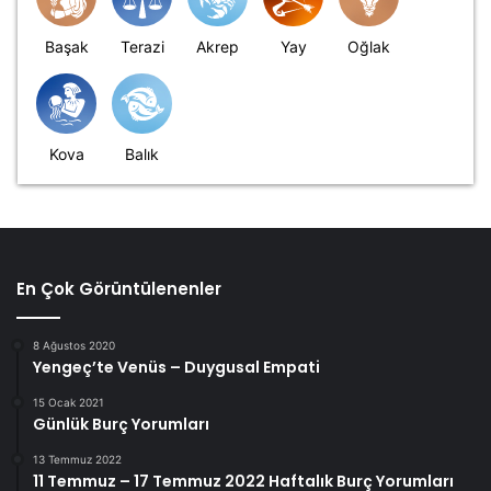
Başak
Terazi
Akrep
Yay
Oğlak
Kova
Balık
En Çok Görüntülenenler
8 Ağustos 2020
Yengeç’te Venüs – Duygusal Empati
15 Ocak 2021
Günlük Burç Yorumları
13 Temmuz 2022
11 Temmuz – 17 Temmuz 2022 Haftalık Burç Yorumları