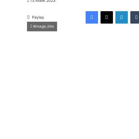
13 Aralık 2023
Facebook
X
LinkedIn
Paylaş
#image_title