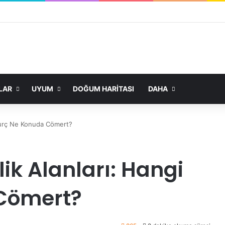
LAR
UYUM
DOĞUM HARITASI
DAHA
 Burç Ne Konuda Cömert?
ik Alanları: Hangi
Cömert?