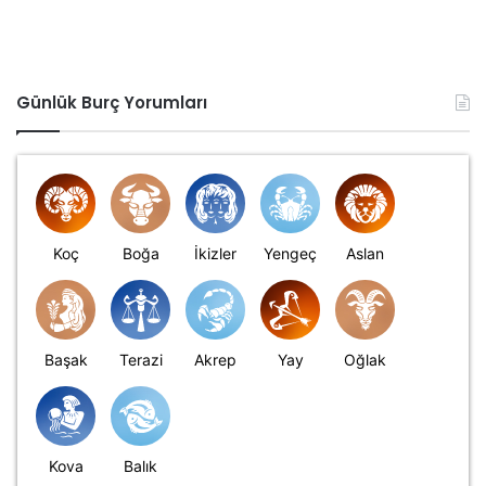
Günlük Burç Yorumları
Koç
Boğa
İkizler
Yengeç
Aslan
Başak
Terazi
Akrep
Yay
Oğlak
Kova
Balık