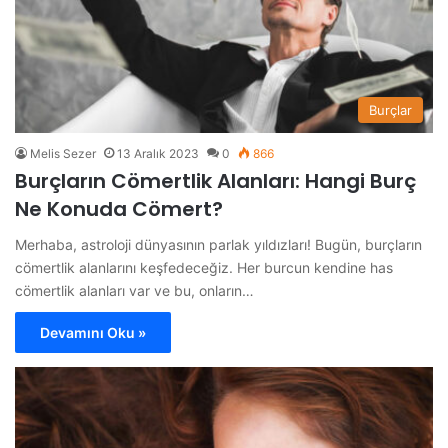
Burçlar
Melis Sezer
13 Aralık 2023
0
866
Burçların Cömertlik Alanları: Hangi Burç
Ne Konuda Cömert?
Merhaba, astroloji dünyasının parlak yıldızları! Bugün, burçların
cömertlik alanlarını keşfedeceğiz. Her burcun kendine has
cömertlik alanları var ve bu, onların…
Devamını Oku »