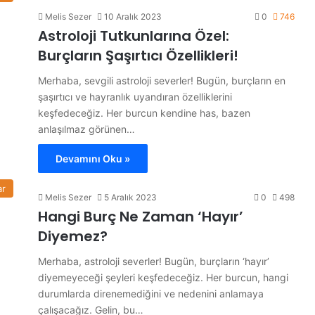
Melis Sezer
10 Aralık 2023
0
746
Astroloji Tutkunlarına Özel:
Burçların Şaşırtıcı Özellikleri!
Merhaba, sevgili astroloji severler! Bugün, burçların en
şaşırtıcı ve hayranlık uyandıran özelliklerini
keşfedeceğiz. Her burcun kendine has, bazen
anlaşılmaz görünen…
Devamını Oku »
ar
Melis Sezer
5 Aralık 2023
0
498
Hangi Burç Ne Zaman ‘Hayır’
Diyemez?
Merhaba, astroloji severler! Bugün, burçların ‘hayır’
diyemeyeceği şeyleri keşfedeceğiz. Her burcun, hangi
durumlarda direnemediğini ve nedenini anlamaya
çalışacağız. Gelin, bu…