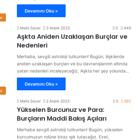
Devamını Oku »
ar
Melis Sezer
3 Aralık 2023
0
449
Aşkta Aniden Uzaklaşan Burçlar ve
Nedenleri
Merhaba, sevgili astroloji tutkunları! Bugün, ilişkilerde
aniden uzaklaşan burçları ve bu davranışlarının altında
yatan nedenleri inceleyeceğiz. Aşkta her şey yolunda…
Devamını Oku »
ar
Melis Sezer
2 Aralık 2023
0
593
Yükselen Burcunuz ve Para:
Burçların Maddi Bakış Açıları
Merhaba sevgili astroloji tutkunları! Bugün, yükselen
burcumuzun rolüne biraz ışık tutacağız. Evet,