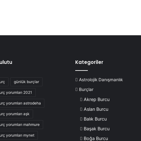
Bulutu
Kategoriler
Astrolojik Danışmanlık
urç
günlük burçlar
Burçlar
urç yorumları 2021
Akrep Burcu
urç yorumları astrodeha
Aslan Burcu
urç yorumları aşk
Balık Burcu
urç yorumları mahmure
Başak Burcu
urç yorumları mynet
Boğa Burcu