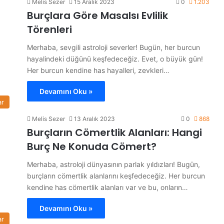
Melis Sezer
15 Aralık 2023
0
1.203
Burçlara Göre Masalsı Evlilik
Törenleri
Merhaba, sevgili astroloji severler! Bugün, her burcun
hayalindeki düğünü keşfedeceğiz. Evet, o büyük gün!
Her burcun kendine has hayalleri, zevkleri…
Devamını Oku »
ar
Melis Sezer
13 Aralık 2023
0
868
Burçların Cömertlik Alanları: Hangi
Burç Ne Konuda Cömert?
Merhaba, astroloji dünyasının parlak yıldızları! Bugün,
burçların cömertlik alanlarını keşfedeceğiz. Her burcun
kendine has cömertlik alanları var ve bu, onların…
Devamını Oku »
ar