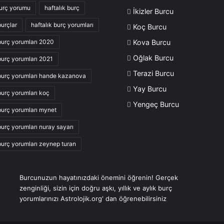
urç yorumu
haftalık burç
İkizler Burcu
burçlar
haftalık burç yorumları
Koç Burcu
 burç yorumları 2020
Kova Burcu
Oğlak Burcu
 burç yorumları 2021
Terazi Burcu
 burç yorumları hande kazanova
Yay Burcu
burç yorumları koç
Yengeç Burcu
 burç yorumları mynet
burç yorumları nuray sayarı
 burç yorumları zeynep turan
Burcunuzun hayatınızdaki önemini öğrenin! Gerçek
zenginliği, sizin için doğru aşkı, yıllık ve aylık burç
yorumlarınızı Astrolojik.org' dan öğrenebilirsiniz