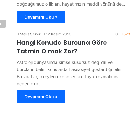
doğduğumuz o ilk an, hayatımızın maddi yönünü de…
Devamını Oku »
cu
Melis Sezer
12 Kasım 2023
0
578
Hangi Konuda Burcuna Göre
Tatmin Olmak Zor?
Astroloji dünyasında kimse kusursuz değildir ve
burçların belirli konularda hassasiyet gösterdiği bilinir.
Bu zaaflar, bireylerin kendilerini ortaya koymalarına
neden olur.…
Devamını Oku »