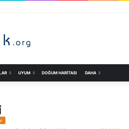
LAR
UYUM
DOĞUM HARITASI
DAHA
i
ar