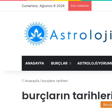
Cumartesi, Ağustos 8 2026
Son Haberler
ANASAYFA
BURÇLAR
ASTROLOJI/YORUM
Anasayfa
/
burçların tarihleri
burçların tarihler
Burçl