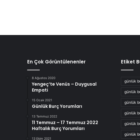
En Çok Görüntülenenler
Etiket 
8 Ağustos 2020
günlük b
Yengeç’te Venüs – Duygusal
Empati
günlük b
15 Ocak 2021
günlük b
Günlük Burç Yorumları
günlük b
13 Temmuz 2022
11 Temmuz – 17 Temmuz 2022
günlük b
Haftalık Burç Yorumları
günlük b
13 Ekim 2021