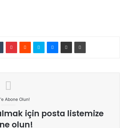
dIn
Tumblr
Pinterest
Reddit
Skype
Messenger
E-Posta ile paylaş
Yazdır
'e Abone Olun!
lmak için posta listemize
ne olun!