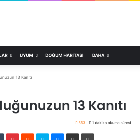
LAR
UYUM
DOĞUM HARITASI
DAHA
unuzun 13 Kanıtı
uğunuzun 13 Kanıtı
553
1 dakika okuma süresi
dIn
Tumblr
Pinterest
Reddit
Skype
Messenger
E-Posta ile paylaş
Yazdır