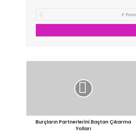
E-
Posta
adresinizi
giriniz
Burçların Partnerlerini Baştan Çıkarma
Yolları