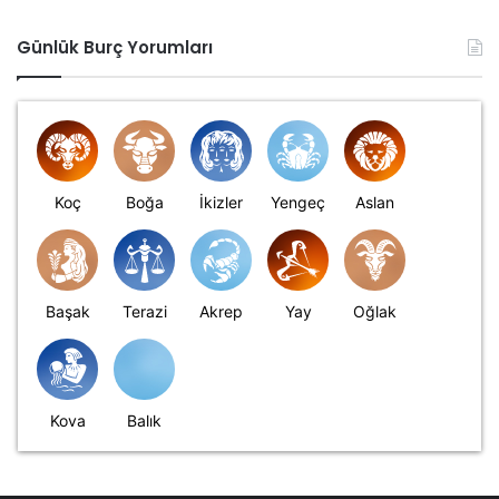
Günlük Burç Yorumları
Koç
Boğa
İkizler
Yengeç
Aslan
Başak
Terazi
Akrep
Yay
Oğlak
Kova
Balık