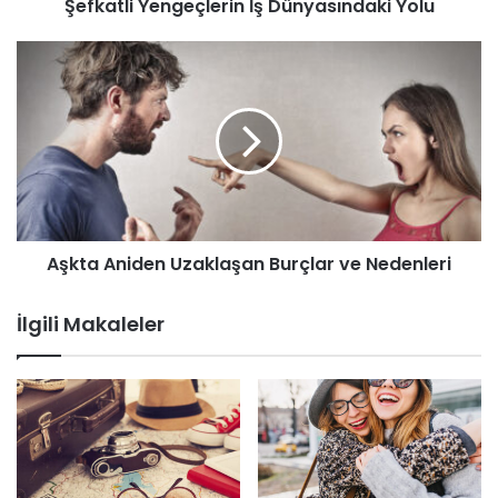
Şefkatli Yengeçlerin İş Dünyasındaki Yolu
g
i
r
i
n
i
z
Aşkta Aniden Uzaklaşan Burçlar ve Nedenleri
İlgili Makaleler