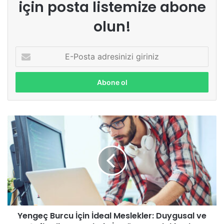
için posta listemize abone
olun!
E
-
P
o
s
t
a
a
d
r
e
s
i
n
i
z
Yengeç Burcu İçin İdeal Meslekler: Duygusal ve
i