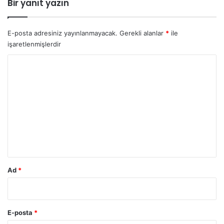
Bir yanıt yazın
E-posta adresiniz yayınlanmayacak.
Gerekli alanlar
*
ile
işaretlenmişlerdir
Y
o
r
u
m
*
Ad
*
E-posta
*