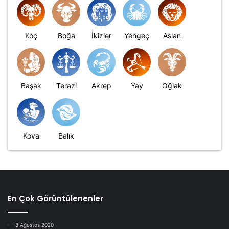
Koç
Boğa
İkizler
Yengeç
Aslan
Başak
Terazi
Akrep
Yay
Oğlak
Kova
Balık
En Çok Görüntülenenler
8 Ağustos 2020