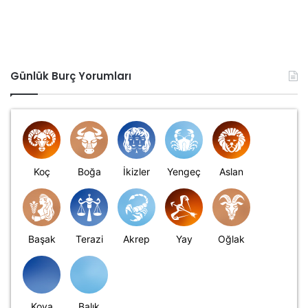
Günlük Burç Yorumları
Koç
Boğa
İkizler
Yengeç
Aslan
Başak
Terazi
Akrep
Yay
Oğlak
Kova
Balık