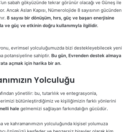
ius’un sabah gökyüzünde tekrar görünür olacağı ve Güneş ile
yor. Ancak Aslan Kapısı, Nümerolojide 8 sayısının gücünden
nır.
8 sayısı bir dönüşüm, hırs, güç ve başarı enerjisine
a ve güç ve etkinin doğru kullanımıyla ilgilidir.
syonu, evrimsel yolculuğumuzda bizi destekleyebilecek yeni
rma potansiyeline sahiptir.
Bu gün, Evrenden destek almaya
yata açmak için harika bir an.
anımızın Yolculuğu
ndan yönetilir: bu, tutarlılık ve entegrasyonla,
imizi bütünleştirdiğimiz ve kişiliğimizin farklı yönlerini
elli hale
gelmemizi sağlayan farkındalığın gücüdür
.
lma ve kahramanımızın yolculuğunda kişisel yolumuza
ratıcı özümüzü keşfeder ve benzersiz bireyler olarak kim