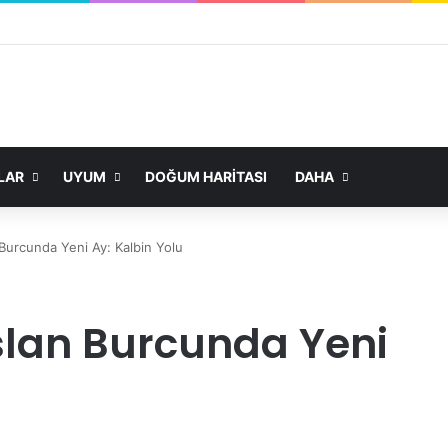
LAR
UYUM
DOĞUM HARITASI
DAHA
Burcunda Yeni Ay: Kalbin Yolu
slan Burcunda Yeni