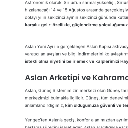
Astronomik olarak, Sirius’un sarmal yükselişi, Sir
hizalanacağı 14 ve 15 Ağustos arasında gerçekleşi
dolayı yılın sekizinci ayının sekizinci gününde kutla
karşılık gelir: özellikle, güçlendirme yolculuğumuzl
Aslan Yeni Ayı ile gerçekleşen Aslan Kapısı aktiva
yaratıcı anlayışları ve bilgi indirmelerini kolaylaştı
istekli olma niyetini belirlemek ve kalplerimizi Ha
Aslan Arketipi ve Kahram
Aslan, Güneş Sistemimizin merkezi olan Güneş tarafı
merkezimizi bulmakla ilgilidir. Güneş, tüm deneyimler
anlamlandırdığımız,
kim olduğumuza güvenli ve tem
Yengeç’ten Aslan’a geçiş, konfor alanımızdan ayrı
başlama sürecini işaret eder. Aslan aracılığıyla ya