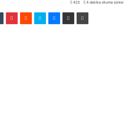
423
4 dakika okuma süresi
Tumblr
Pinterest
Reddit
Skype
Messenger
E-Posta ile paylaş
Yazdır