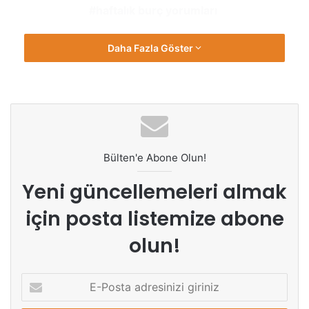
haftalık burç yorumları
Daha Fazla Göster
Bülten'e Abone Olun!
Yeni güncellemeleri almak
için posta listemize abone
olun!
E-
Posta
adresinizi