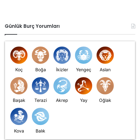
Günlük Burç Yorumları
Koç
Boğa
İkizler
Yengeç
Aslan
Başak
Terazi
Akrep
Yay
Oğlak
Kova
Balık