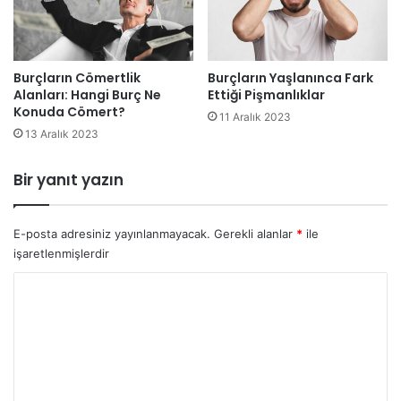
Burçların Cömertlik
Burçların Yaşlanınca Fark
Alanları: Hangi Burç Ne
Ettiği Pişmanlıklar
Konuda Cömert?
11 Aralık 2023
13 Aralık 2023
Bir yanıt yazın
E-posta adresiniz yayınlanmayacak.
Gerekli alanlar
*
ile
işaretlenmişlerdir
Y
o
r
u
m