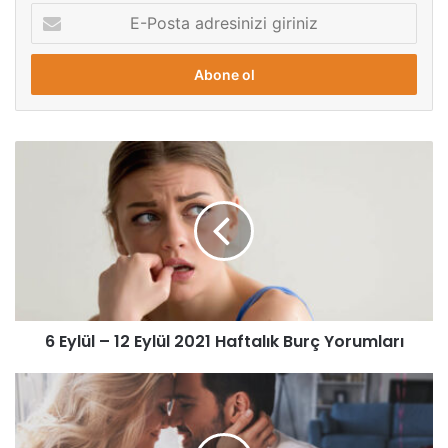
E-
Posta
adresinizi
giriniz
6 Eylül – 12 Eylül 2021 Haftalık Burç Yorumları