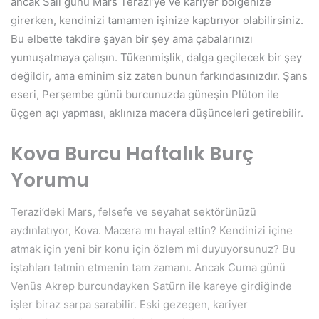
ancak Salı günü Mars Terazi’ye ve kariyer bölgenize
girerken, kendinizi tamamen işinize kaptırıyor olabilirsiniz.
Bu elbette takdire şayan bir şey ama çabalarınızı
yumuşatmaya çalışın. Tükenmişlik, dalga geçilecek bir şey
değildir, ama eminim siz zaten bunun farkındasınızdır. Şans
eseri, Perşembe günü burcunuzda güneşin Plüton ile
üçgen açı yapması, aklınıza macera düşünceleri getirebilir.
Kova Burcu Haftalık Burç
Yorumu
Terazi’deki Mars, felsefe ve seyahat sektörünüzü
aydınlatıyor, Kova. Macera mı hayal ettin? Kendinizi içine
atmak için yeni bir konu için özlem mi duyuyorsunuz? Bu
iştahları tatmin etmenin tam zamanı. Ancak Cuma günü
Venüs Akrep burcundayken Satürn ile kareye girdiğinde
işler biraz sarpa sarabilir. Eski gezegen, kariyer