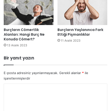
Burçların Cömertlik
Burçların Yaşlanınca Fark
Alanları: Hangi Burç Ne
Ettiği Pişmanlıklar
Konuda Cömert?
11 Aralık 2023
13 Aralık 2023
Bir yanıt yazın
E-posta adresiniz yayınlanmayacak.
Gerekli alanlar
*
ile
işaretlenmişlerdir
Y
o
r
u