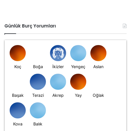
Günlük Burç Yorumları
Koç
Boğa
İkizler
Yengeç
Aslan
Başak
Terazi
Akrep
Yay
Oğlak
Kova
Balık