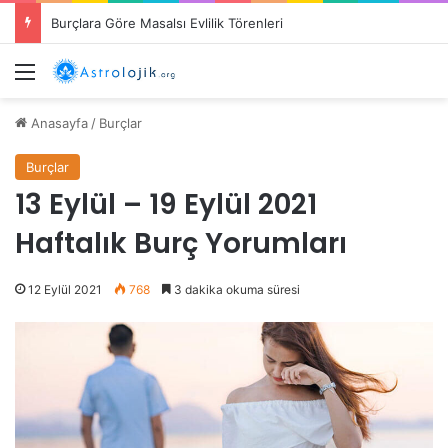
Burçların Cömertlik Alanları: Hangi Burç Ne Konuda Cömert?
Menü
Anasayfa
/
Burçlar
Burçlar
13 Eylül – 19 Eylül 2021
Haftalık Burç Yorumları
12 Eylül 2021
768
3 dakika okuma süresi