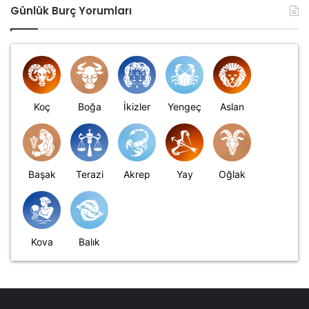
Günlük Burç Yorumları
Koç
Boğa
İkizler
Yengeç
Aslan
Başak
Terazi
Akrep
Yay
Oğlak
Kova
Balık