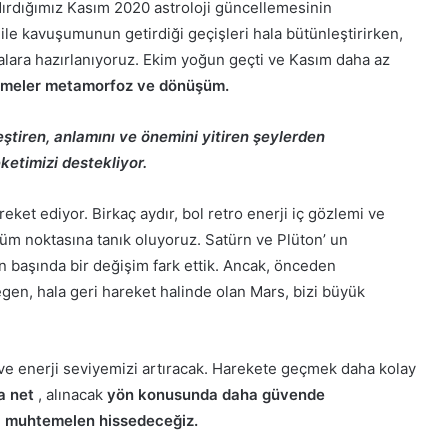
ırdığımız Kasım 2020 astroloji güncellemesinin
 ile kavuşumunun getirdiği geçişleri hala bütünleştirirken,
alara hazırlanıyoruz. Ekim yoğun geçti ve Kasım daha az
limeler metamorfoz ve dönüşüm.
eştiren, anlamını ve önemini yitiren şeylerden
etimizi destekliyor.
et ediyor. Birkaç aydır, bol retro enerji iç gözlemi ve
üm noktasına tanık oluyoruz. Satürn ve Plüton’ un
 başında bir değişim fark ettik. Ancak, önceden
gen, hala geri hareket halinde olan Mars, bizi büyük
ve enerji seviyemizi artıracak. Harekete geçmek daha kolay
a net
, alınacak
yön konusunda daha güvende
ı muhtemelen hissedeceğiz.