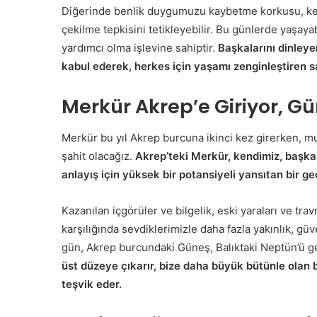
Diğerinde benlik duygumuzu kaybetme korkusu, kend
çekilme tepkisini tetikleyebilir. Bu günlerde yaşa
yardımcı olma işlevine sahiptir.
Başkalarını dinleye
kabul ederek, herkes için yaşamı zenginleştiren sağl
Merkür Akrep’e Giriyor, Gü
Merkür bu yıl Akrep burcuna ikinci kez girerken, m
şahit olacağız.
Akrep’teki Merkür, kendimiz, başkal
anlayış için yüksek bir potansiyeli yansıtan bir geç
Kazanılan içgörüler ve bilgelik, eski yaraları ve tr
karşılığında sevdiklerimizle daha fazla yakınlık, gü
gün, Akrep burcundaki Güneş, Balıktaki Neptün’ü ge
üst düzeye çıkarır, bize daha büyük bütünle olan bağ
teşvik eder.