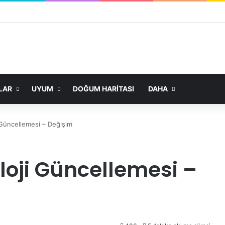
LAR
UYUM
DOĞUM HARITASI
DAHA
 Güncellemesi – Değişim
loji Güncellemesi –