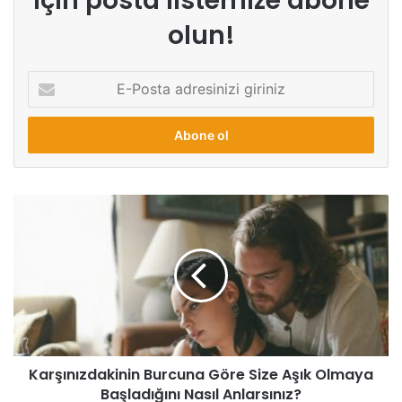
için posta listemize abone
olun!
E-
Posta
adresinizi
giriniz
Karşınızdakinin Burcuna Göre Size Aşık Olmaya
Başladığını Nasıl Anlarsınız?