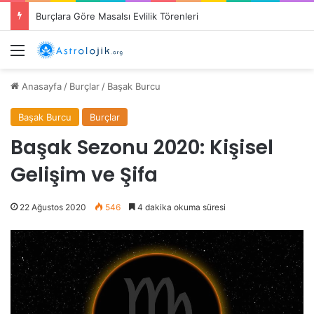
Burçların Cömertlik Alanları: Hangi Burç Ne Konuda Cömert?
Menü
Anasayfa
/
Burçlar
/
Başak Burcu
Başak Burcu
Burçlar
Başak Sezonu 2020: Kişisel
Gelişim ve Şifa
22 Ağustos 2020
546
4 dakika okuma süresi