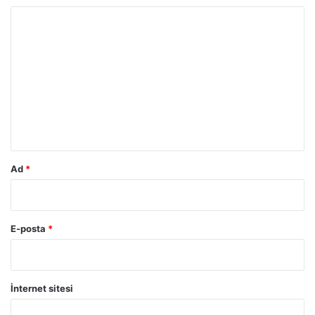
Y
o
r
u
m
*
Ad
*
E-posta
*
İnternet sitesi