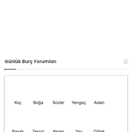
Günlük Burç Yorumları
Koç
Boğa
İkizler
Yengeç
Aslan
Başak
Terazi
Akrep
Yay
Oğlak