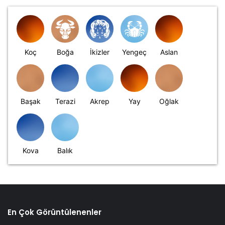
Koç
Boğa
İkizler
Yengeç
Aslan
Başak
Terazi
Akrep
Yay
Oğlak
Kova
Balık
En Çok Görüntülenenler