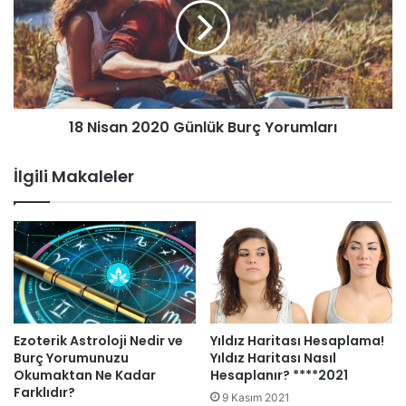
i
z
18 Nisan 2020 Günlük Burç Yorumları
İlgili Makaleler
Ezoterik Astroloji Nedir ve
Yıldız Haritası Hesaplama!
Burç Yorumunuzu
Yıldız Haritası Nasıl
Okumaktan Ne Kadar
Hesaplanır? ****2021
Farklıdır?
9 Kasım 2021