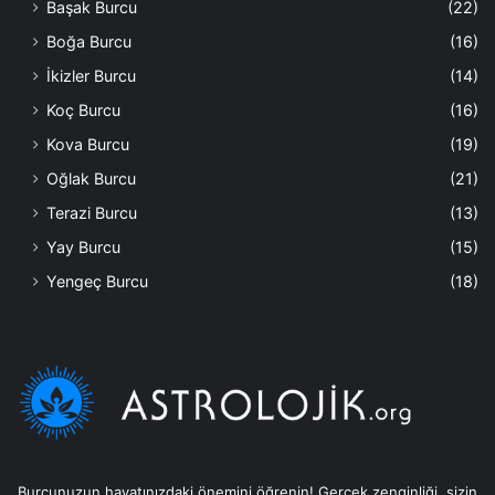
Başak Burcu
(22)
Boğa Burcu
(16)
İkizler Burcu
(14)
Koç Burcu
(16)
Kova Burcu
(19)
Oğlak Burcu
(21)
Terazi Burcu
(13)
Yay Burcu
(15)
Yengeç Burcu
(18)
Burcunuzun hayatınızdaki önemini öğrenin! Gerçek zenginliği, sizin