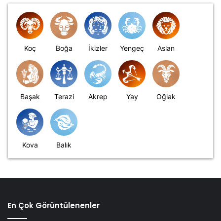
Koç
Boğa
İkizler
Yengeç
Aslan
Başak
Terazi
Akrep
Yay
Oğlak
Kova
Balık
En Çok Görüntülenenler