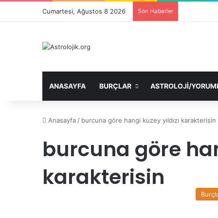
Cumartesi, Ağustos 8 2026
Son Haberler
ANASAYFA
BURÇLAR
ASTROLOJI/YORUM
Anasayfa
/
burcuna göre hangi kuzey yıldızı karakterisin
burcuna göre han
karakterisin
Burçl