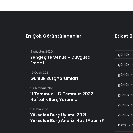
En Çok Görüntülenenler
Etiket 
8 Ağustos 2020
günlük b
Yengeç’te Venüs – Duygusal
Empati
günlük b
15 Ocak 2021
günlük b
Günlük Burç Yorumları
günlük b
13 Temmuz 2022
11 Temmuz – 17 Temmuz 2022
günlük b
Haftalık Burç Yorumları
günlük b
13 Ekim 2021
Yükselen Burç Uyumu 2021!
günlük b
Yükselen Burç Analizi Nasıl Yapılır?
haftalık 