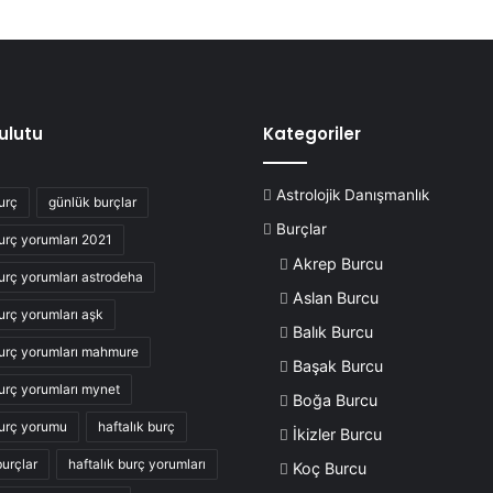
Bulutu
Kategoriler
Astrolojik Danışmanlık
urç
günlük burçlar
Burçlar
urç yorumları 2021
Akrep Burcu
urç yorumları astrodeha
Aslan Burcu
urç yorumları aşk
Balık Burcu
urç yorumları mahmure
Başak Burcu
urç yorumları mynet
Boğa Burcu
urç yorumu
haftalık burç
İkizler Burcu
burçlar
haftalık burç yorumları
Koç Burcu