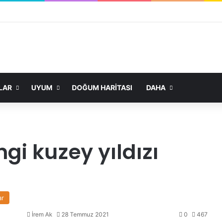
LAR
UYUM
DOĞUM HARITASI
DAHA
gi kuzey yıldızı
ar
İrem Ak
28 Temmuz 2021
0
467