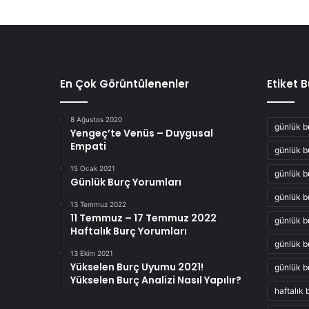
En Çok Görüntülenenler
Etiket 
8 Ağustos 2020
günlük b
Yengeç’te Venüs – Duygusal
Empati
günlük b
15 Ocak 2021
günlük b
Günlük Burç Yorumları
günlük b
13 Temmuz 2022
11 Temmuz – 17 Temmuz 2022
günlük b
Haftalık Burç Yorumları
günlük b
13 Ekim 2021
Yükselen Burç Uyumu 2021!
günlük b
Yükselen Burç Analizi Nasıl Yapılır?
haftalık 