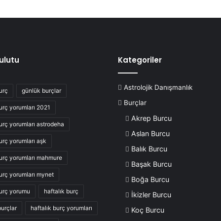
Bulutu
Kategoriler
Astrolojik Danışmanlık
urç
günlük burçlar
Burçlar
urç yorumları 2021
Akrep Burcu
urç yorumları astrodeha
Aslan Burcu
urç yorumları aşk
Balık Burcu
urç yorumları mahmure
Başak Burcu
urç yorumları mynet
Boğa Burcu
urç yorumu
haftalık burç
İkizler Burcu
burçlar
haftalık burç yorumları
Koç Burcu