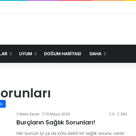
LAR
UYUM
DOĞUM HARITASI
DAHA
sorunları
ık
Melis Sezer
19 Mayıs 2020
0
383
Burçların Sağlık Sorunları!
Her burcun iyi ya da kötü belirli bir sağlık sorunu vardır.