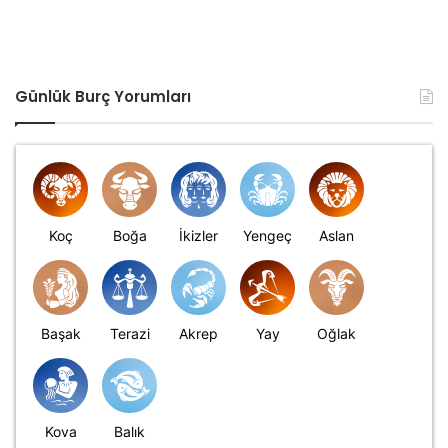
Günlük Burç Yorumları
Koç
Boğa
İkizler
Yengeç
Aslan
Başak
Terazi
Akrep
Yay
Oğlak
Kova
Balık