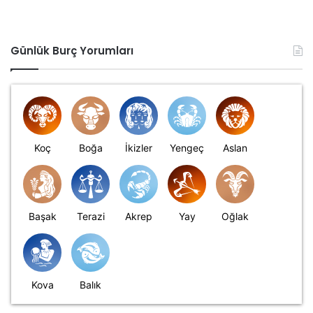
Günlük Burç Yorumları
Koç
Boğa
İkizler
Yengeç
Aslan
Başak
Terazi
Akrep
Yay
Oğlak
Kova
Balık