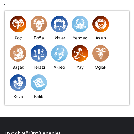
Koç
Boğa
İkizler
Yengeç
Aslan
Başak
Terazi
Akrep
Yay
Oğlak
Kova
Balık
En Çok Görüntülenenler