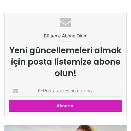
Bülten'e Abone Olun!
Yeni güncellemeleri almak
için posta listemize abone
olun!
E
-
P
o
s
t
a
a