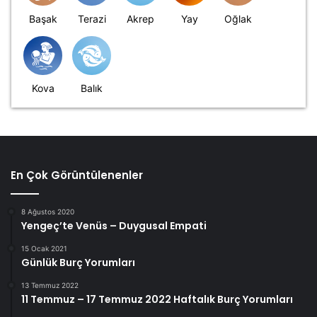
Başak
Terazi
Akrep
Yay
Oğlak
Kova
Balık
En Çok Görüntülenenler
8 Ağustos 2020
Yengeç’te Venüs – Duygusal Empati
15 Ocak 2021
Günlük Burç Yorumları
13 Temmuz 2022
11 Temmuz – 17 Temmuz 2022 Haftalık Burç Yorumları