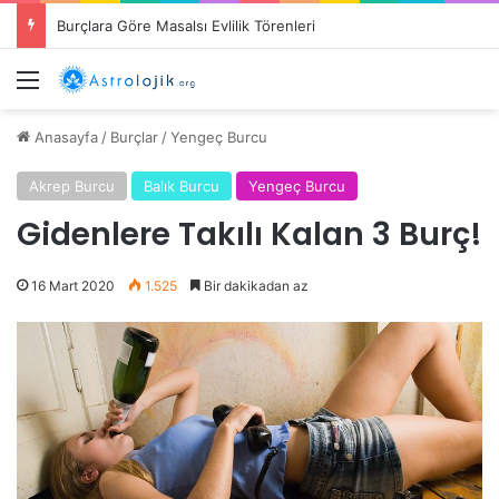
Burçlara Göre Masalsı Evlilik Törenleri
Menü
Anasayfa
/
Burçlar
/
Yengeç Burcu
Akrep Burcu
Balık Burcu
Yengeç Burcu
Gidenlere Takılı Kalan 3 Burç!
16 Mart 2020
1.525
Bir dakikadan az