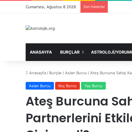
Cumartesi, Ağustos 8 2026
Son Haberler
ANASAYFA
BURÇLAR
ASTROLOJI/YORUM
Anasayfa
/
Burçlar
/
Aslan Burcu
/
Ateş Burcuna Sahip Kadı
Aslan Burcu
Koç Burcu
Yay Burcu
Ateş Burcuna Sah
Partnerlerini Etki