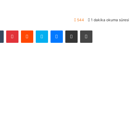
544
1 dakika okuma süresi
Tumblr
Pinterest
Reddit
Skype
Messenger
E-Posta ile paylaş
Yazdır