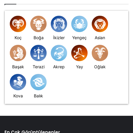
Koç
Boğa
İkizler
Yengeç
Aslan
Başak
Terazi
Akrep
Yay
Oğlak
Kova
Balık
En Çok Görüntülenenler