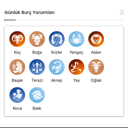
Günlük Burç Yorumları
Koç
Boğa
İkizler
Yengeç
Aslan
Başak
Terazi
Akrep
Yay
Oğlak
Kova
Balık