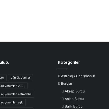
Bulutu
Kategoriler
Astrolojik Danışmanlık
urç
günlük burçlar
Burçlar
urç yorumları 2021
Akrep Burcu
urç yorumları astrodeha
Aslan Burcu
urç yorumları aşk
Balık Burcu