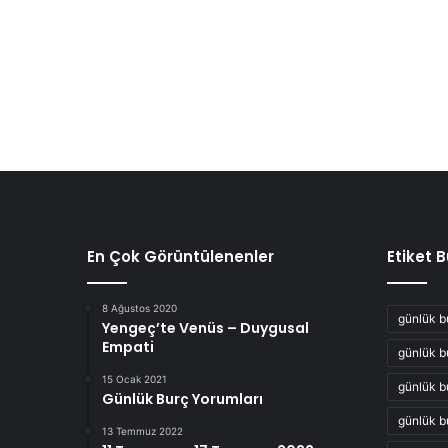
En Çok Görüntülenenler
Etiket 
8 Ağustos 2020
günlük b
Yengeç’te Venüs – Duygusal
Empati
günlük b
15 Ocak 2021
günlük b
Günlük Burç Yorumları
günlük b
13 Temmuz 2022