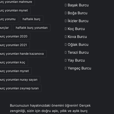
urç yorumları mahmure
Başak Burcu
urç yorumları mynet
Boğa Burcu
urç yorumu
haftalık burç
İkizler Burcu
burçlar
haftalık burç yorumları
Koç Burcu
 burç yorumları 2020
Kova Burcu
Oğlak Burcu
 burç yorumları 2021
Terazi Burcu
 burç yorumları hande kazanova
Yay Burcu
burç yorumları koç
Yengeç Burcu
 burç yorumları mynet
burç yorumları nuray sayarı
 burç yorumları zeynep turan
Burcunuzun hayatınızdaki önemini öğrenin! Gerçek
zenginliği, sizin için doğru aşkı, yıllık ve aylık burç