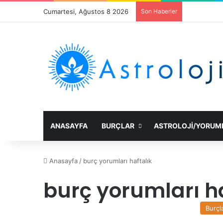
Cumartesi, Ağustos 8 2026
Son Haberler
ANASAYFA
BURÇLAR
ASTROLOJI/YORUM
Anasayfa
/
burç yorumları haftalık
burç yorumları ha
Burçl