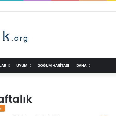
LAR
UYUM
DOĞUM HARITASI
DAHA
ftalık
ar