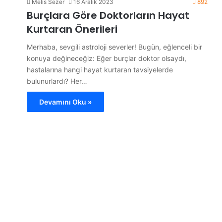
Melis Sezer
16 Aralık 2023
892
Burçlara Göre Doktorların Hayat
Kurtaran Önerileri
Merhaba, sevgili astroloji severler! Bugün, eğlenceli bir
konuya değineceğiz: Eğer burçlar doktor olsaydı,
hastalarına hangi hayat kurtaran tavsiyelerde
bulunurlardı? Her…
Devamını Oku »