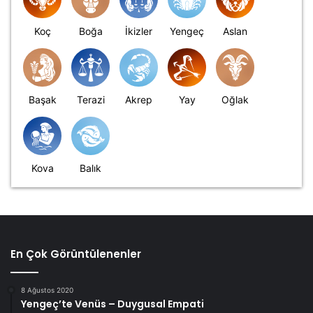
Koç
Boğa
İkizler
Yengeç
Aslan
Başak
Terazi
Akrep
Yay
Oğlak
Kova
Balık
En Çok Görüntülenenler
8 Ağustos 2020
Yengeç’te Venüs – Duygusal Empati