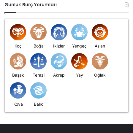
Günlük Burç Yorumları
Koç
Boğa
İkizler
Yengeç
Aslan
Başak
Terazi
Akrep
Yay
Oğlak
Kova
Balık