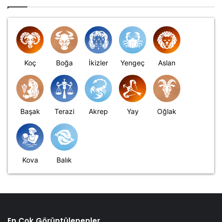
Koç
Boğa
İkizler
Yengeç
Aslan
Başak
Terazi
Akrep
Yay
Oğlak
Kova
Balık
En Çok Görüntülenenler